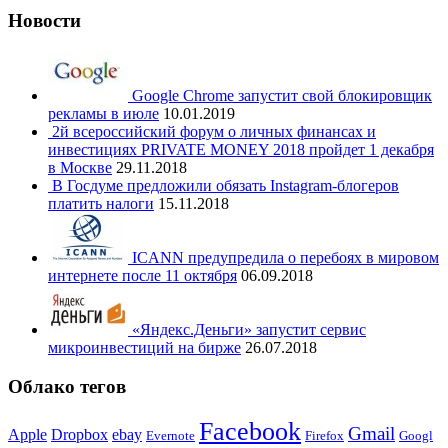
Новости
Google Chrome запустит свой блокировщик
рекламы в июле
10.01.2019
2й всероссийский форум о личных финансах и
инвестициях PRIVATE MONEY 2018 пройдет 1 декабря
в Москве
29.11.2018
В Госдуме предложили обязать Instagram-блогеров
платить налоги
15.11.2018
ICANN предупредила о перебоях в мировом
интернете после 11 октября
06.09.2018
«Яндекс.Деньги» запустит сервис
микроинвестиций на бирже
26.07.2018
Облако тегов
Facebook
Gmail
Apple
Dropbox
ebay
Evernote
Firefox
Googl