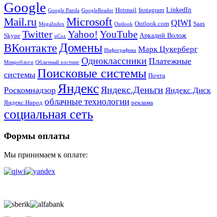
Google
LinkedIn
Hotmail
Instagram
Google Panda
GoogleReader
Mail.ru
Microsoft
QIWI
Outlook.com
Saas
MegaIndex
Outlook
Twitter
Yahoo!
YouTube
Аркадий Волож
Skype
uCoz
Домены
ВКонтакте
Марк Цукерберг
Инфографика
Одноклассники
Платежные
Микроблоги
Облачный хостинг
Поисковые системы
системы
Почта
Яндекс
Яндекс.Деньги
Роскомнадзор
Яндекс.Диск
облачные технологии
Яндекс.Народ
реклама
социальная сеть
Формы оплаты
Мы принимаем к оплате: